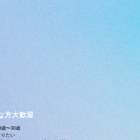
な方大歓迎
8歳〜30歳
なりたい