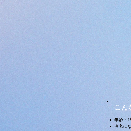
こん
年齢：1
有名に