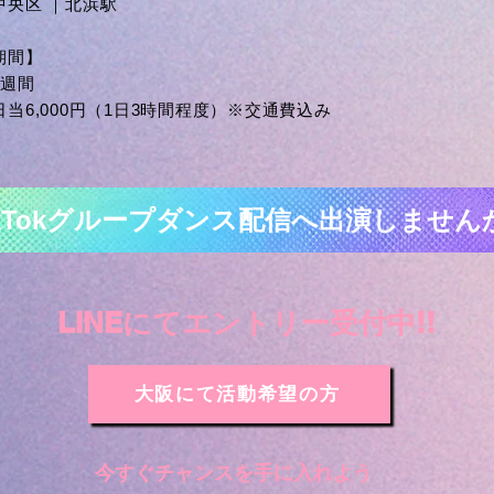
中央区 ｜北浜駅
期間】
2週間
当6,000円（1日3時間程度）※交通費込み
ikTokグループダンス配信へ出演しません
LINEにてエントリー受付中!!
大阪にて活動希望の方
​今すぐチャンスを手に入れよう