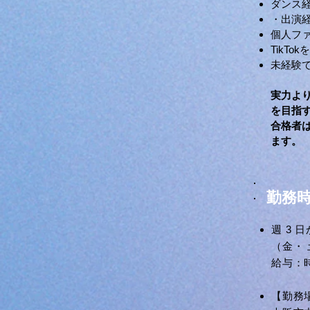
ダンス
・出演
個人フ
TikT
未経験
​​実力
を目指
合格者
ます。
勤務時
週 3 
（⾦・
給与：時
【勤務