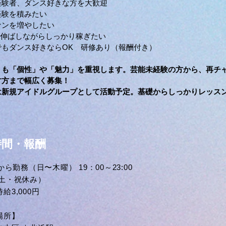
経験者、ダンス好きな方を大歓迎
経験を積みたい
ァンを増やしたい
okを伸ばしながらしっかり稼ぎたい
でもダンス好きならOK 研修あり（報酬付き）
よりも「個性」や「魅力」を重視します。芸能未経験の方から、再チ
す方まで幅広く募集！
は新規アイドルグループとして活動予定。基礎からしっかりレッス
間・報酬
⽇から勤務（⽇〜⽊曜） 19：00～23:00
 ⼟・祝休み）
給3,000円
場所】